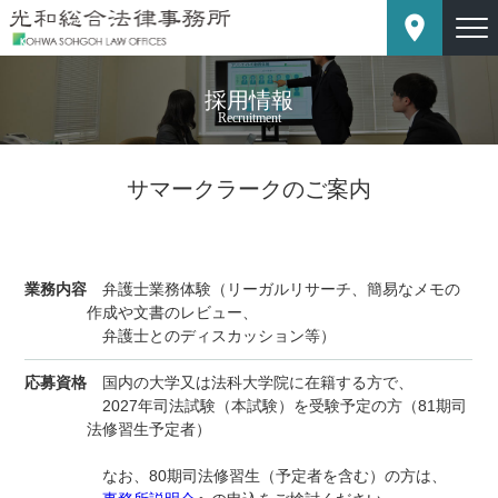
place
採用情報
Recruitment
サマークラークのご案内
業務内容
弁護士業務体験（リーガルリサーチ、簡易なメモの
作成や文書のレビュー、
弁護士とのディスカッション等）
応募資格
国内の大学又は法科大学院に在籍する方で、
2027年司法試験（本試験）を受験予定の方（81期司
法修習生予定者）
なお、80期司法修習生（予定者を含む）の方は、